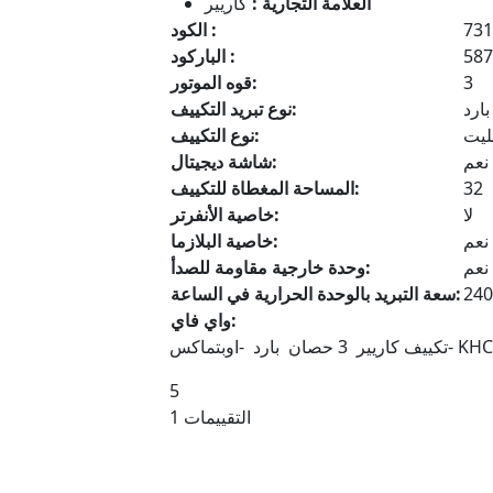
العلامة التجارية :
كاريير
731
الكود :
587
الباركود :
3
قوه الموتور:
بارد
نوع تبريد التكييف:
ليت
نوع التكييف:
نعم
شاشة ديجيتال:
32
المساحة المغطاة للتكييف:
لا
خاصية الأنفرتر:
نعم
خاصية البلازما:
نعم
وحدة خارجية مقاومة للصدأ:
240
سعة التبريد بالوحدة الحرارية في الساعة:
واي فاي:
ارد -اوبتماكس- KHCT24N
5
1 التقييمات