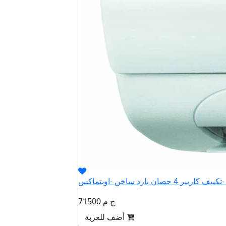
QHET
71500 ج م
أضف للعربة