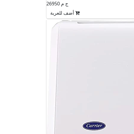
26950 ج م
أضف للعربة