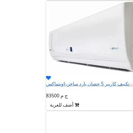
QHET36
83500 ج م
أضف للعربة