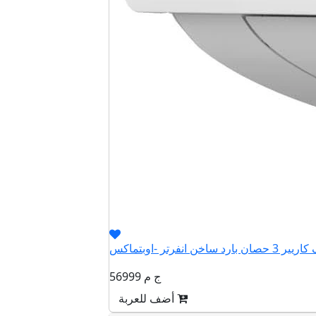
56999 ج م
أضف للعربة