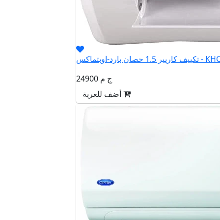
بارد-اوبتماكس - KHCT12N
24900 ج م
أضف للعربة