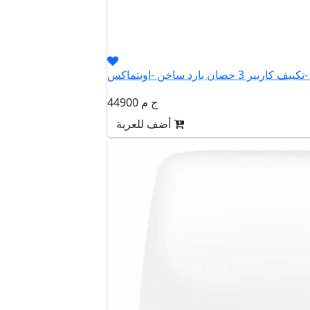
QHCT
44900 ج م
أضف للعربة