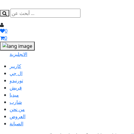
0
0
الانجليزية
كاريير
ال جي
تورنيدو
فريش
ميديا
شارب
من نحن
العروض
الصيانة