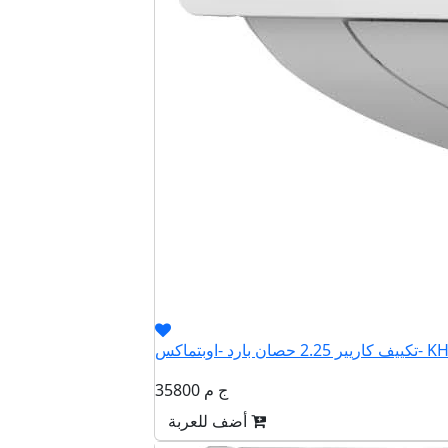
اوبتماكس- KHCT18N
35800 ج م
أضف للعربة