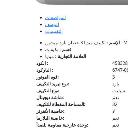
المواصفات
الوصف
التقييمات
MSC1T-24CR
الإسم :
قسم :
تكيفات
العلامة التجارية :
ميديا
458328
الكود :
6747-0
الباركود :
3
قوه الموتور:
بارد
نوع تبريد التكييف:
سبليت
نوع التكييف:
نعم
شاشة ديجيتال:
32
المساحة المغطاة للتكييف:
لا
خاصية الأنفرتر:
نعم
خاصية البلازما:
نعم
وحدة خارجية مقاومة للصدأ: