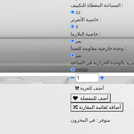
المساحة المغطاة للتكييف :
32
خاصية الأنفرتر :
لا
خاصية البلازما :
نعم
وحدة خارجية مقاومة للصدأ :
نعم
24000
أضف للعربة
أضف للمفضلة
أضافة لقائمة المقارنة
متوفر :
في المخزون