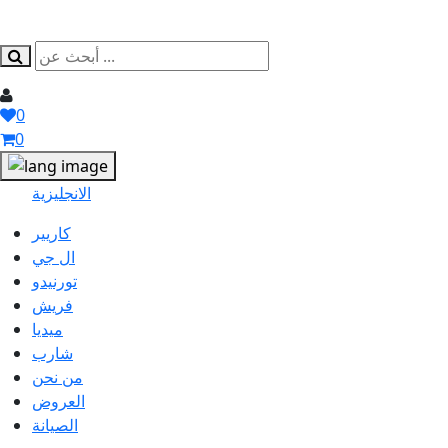
0
0
الانجليزية
كاريير
ال جي
تورنيدو
فريش
ميديا
شارب
من نحن
العروض
الصيانة