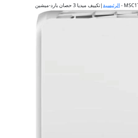
ميشين - MSC1T-24CR-N
الرئيسية
|