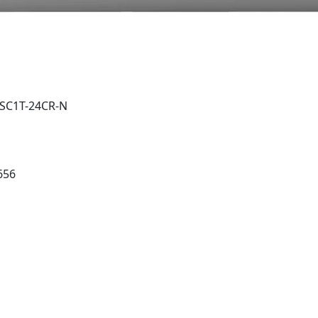
تكييف ميديا 3 حصان بارد-ميشين - -N
656