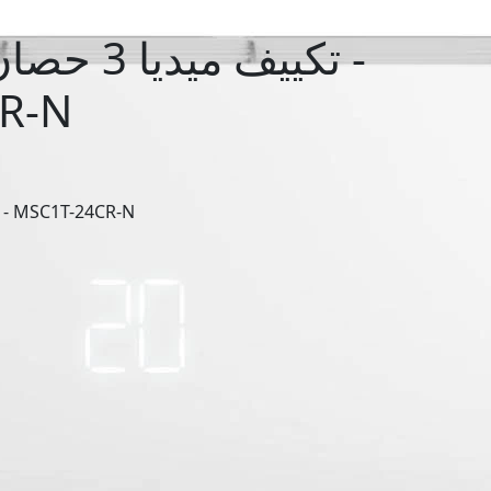
تكييف ميدي
R-N
تكييف ميديا 3 حصان بارد-ميشين - MSC1T-24CR-N