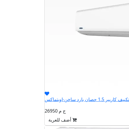
26950 ج م
أضف للعربة