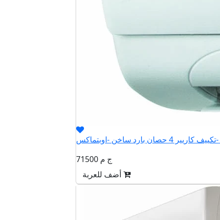
QHET
71500 ج م
أضف للعربة