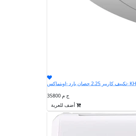
اوبتماكس- KHCT18N
35800 ج م
أضف للعربة