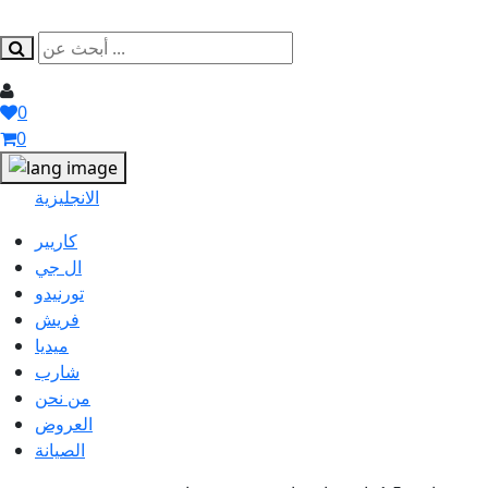
0
0
الانجليزية
كاريير
ال جي
تورنيدو
فريش
ميديا
شارب
من نحن
العروض
الصيانة