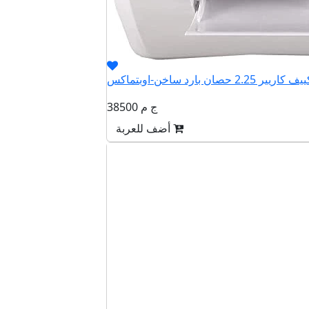
38500 ج م
أضف للعربة