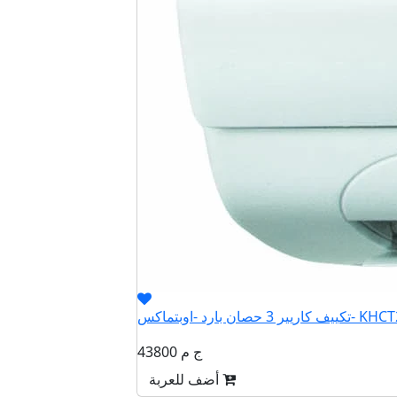
صان بارد -اوبتماكس- KHCT24N
43800 ج م
أضف للعربة