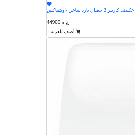
QHCT
44900 ج م
أضف للعربة