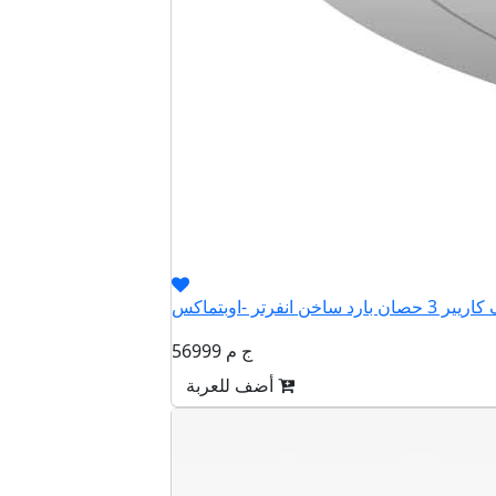
56999 ج م
أضف للعربة