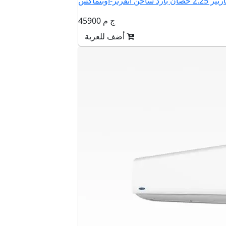
45900 ج م
أضف للعربة