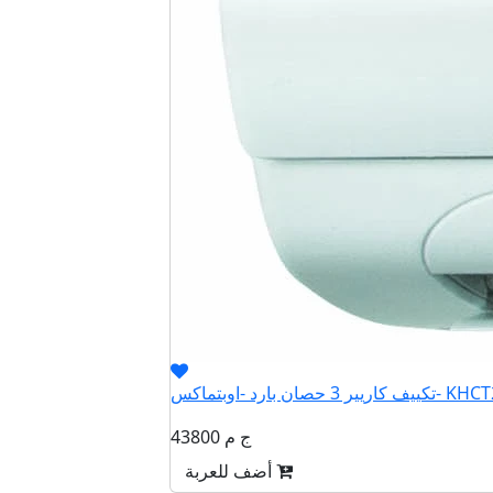
صان بارد -اوبتماكس- KHCT24N
43800 ج م
أضف للعربة