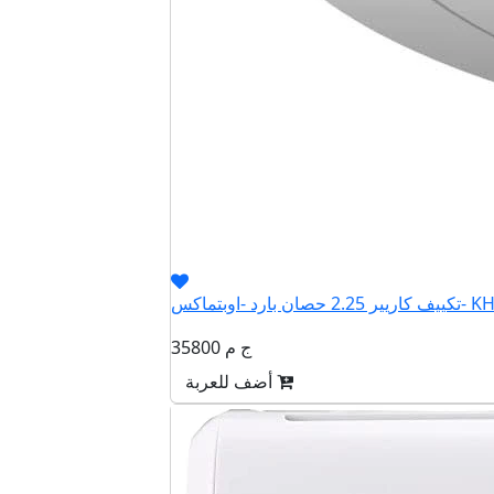
اوبتماكس- KHCT18N
35800 ج م
أضف للعربة