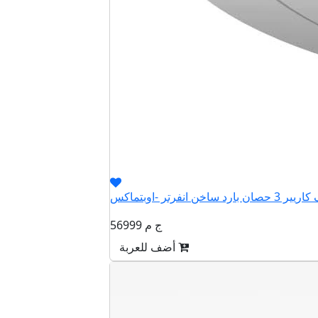
56999 ج م
أضف للعربة