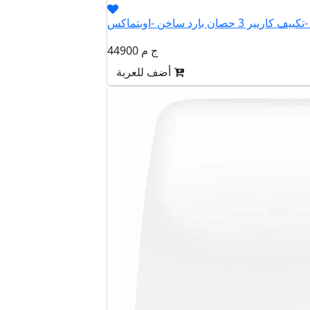
QHCT
44900 ج م
أضف للعربة