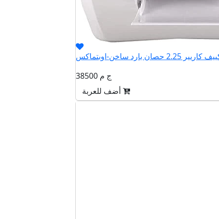
38500 ج م
أضف للعربة