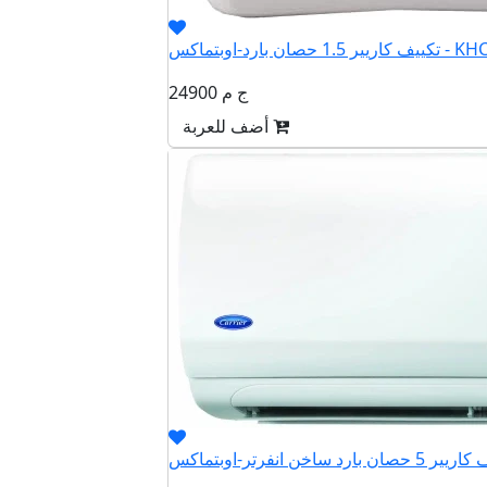
بارد-اوبتماكس - KHCT12N
24900 ج م
أضف للعربة