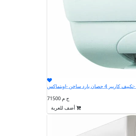
QHET
71500 ج م
أضف للعربة