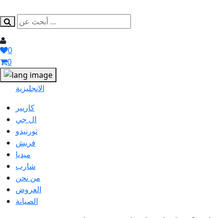
0
0
الانجليزية
كاريير
ال جي
تورنيدو
فريش
ميديا
شارب
من نحن
العروض
الصيانة