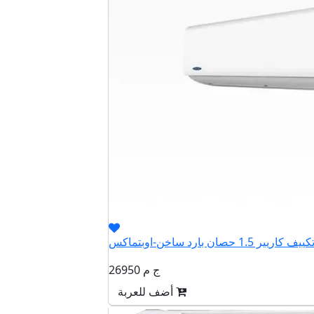
26950 ج م
أضف للعربة