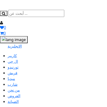
0
0
الانجليزية
كاريير
ال جي
تورنيدو
فريش
ميديا
شارب
من نحن
العروض
الصيانة