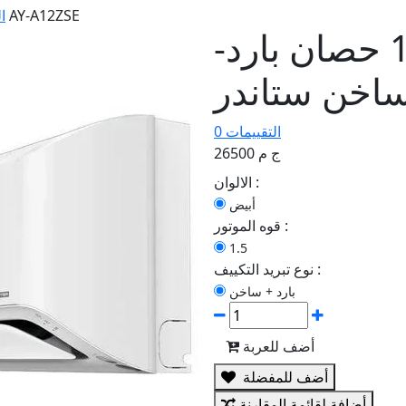
تكييف شارب 1.5 حصان بارد-ساخن ستاندر AY-A12ZSE
ا
تكييف شارب 1.5 حصان بارد-
0 التقييمات
26500 ج م
الالوان :
أبيض
قوه الموتور :
1.5
نوع تبريد التكييف :
بارد + ساخن
أضف للعربة
أضف للمفضلة
أضافة لقائمة المقارنة