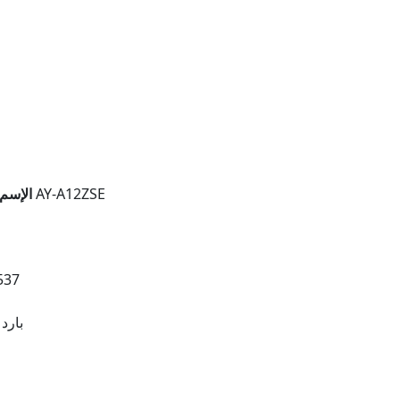
تكييف شارب 1.5 حصان بارد-ساخن ستاندر AY-A12ZSE
الإسم 
537
بارد