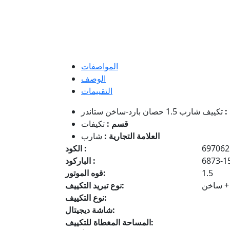
المواصفات
الوصف
التقييمات
:
قسم :
تكيفات
العلامة التجارية :
شارب
697062
الكود :
6873-1
الباركود :
1.5
قوه الموتور:
 + ساخن
نوع تبريد التكييف:
نوع التكييف:
شاشة ديجيتال:
المساحة المغطاة للتكييف: