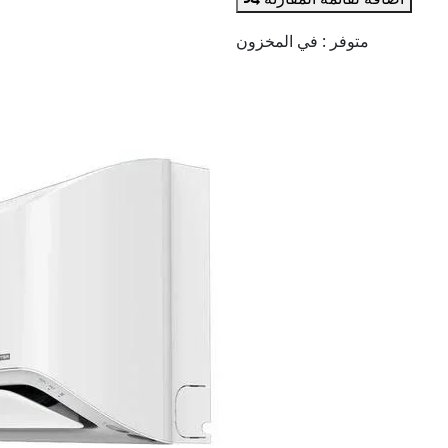
متوفر :
في المخزون