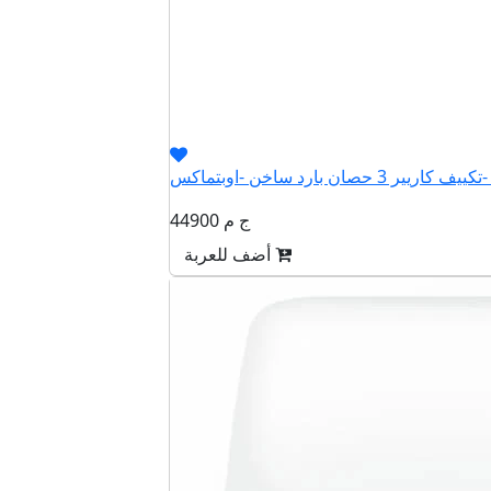
QHCT
44900 ج م
أضف للعربة