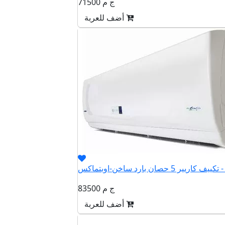
71500 ج م
أضف للعربة
QHET36
83500 ج م
أضف للعربة