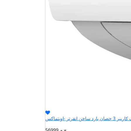
56999 ج م