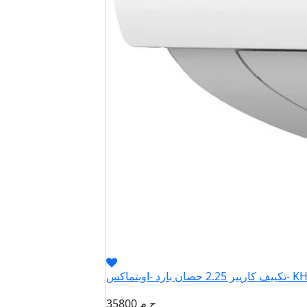
اوبتماكس- KHCT18N
35800 ج م