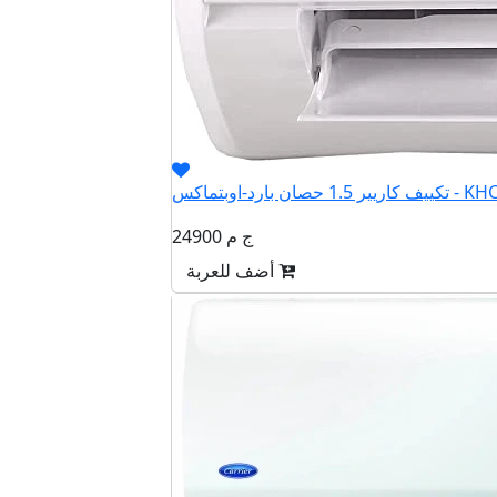
بارد-اوبتماكس - KHCT12N
24900 ج م
أضف للعربة