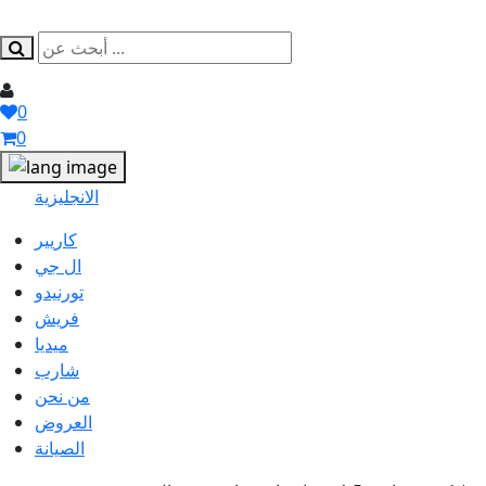
0
0
الانجليزية
كاريير
ال جي
تورنيدو
فريش
ميديا
شارب
من نحن
العروض
الصيانة