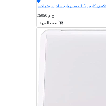
26950 ج م
أضف للعربة