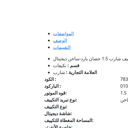
المواصفات
الوصف
التقييمات
قسم :
تكيفات
العلامة التجارية :
شارب
783
الكود :
010
الباركود :
1.5
قوه الموتور:
اخن
نوع تبريد التكييف:
نوع التكييف:
شاشة ديجيتال:
المساحة المغطاة للتكييف:
خاصية الأنفرتر: