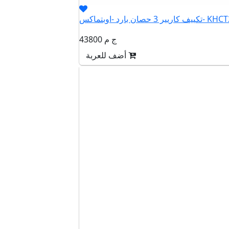
صان بارد -اوبتماكس- KHCT24N
43800 ج م
أضف للعربة