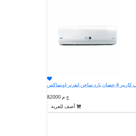
82000 ج م
أضف للعربة