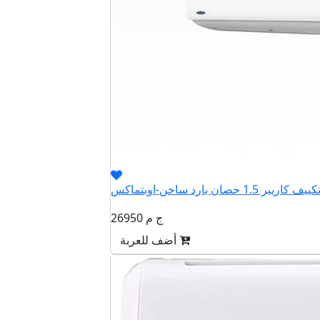
26950 ج م
أضف للعربة