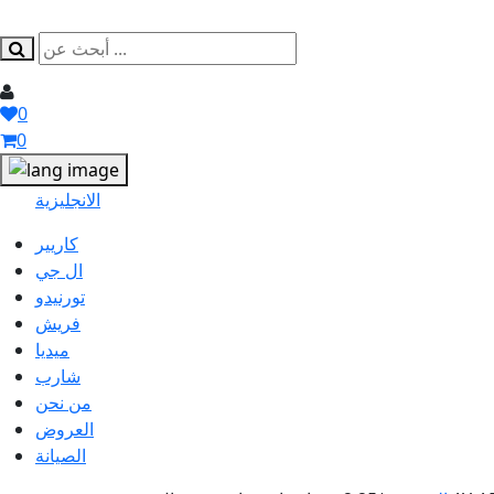
0
0
الانجليزية
كاريير
ال جي
تورنيدو
فريش
ميديا
شارب
من نحن
العروض
الصيانة