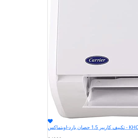
بارد-اوبتماكس - KHCT12N