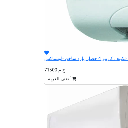
QHET
71500 ج م
أضف للعربة