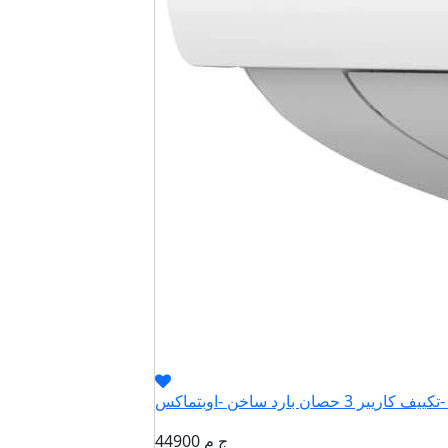
QHCT
44900 ج م