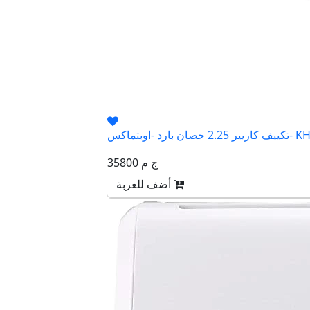
اوبتماكس- KHCT18N
35800 ج م
أضف للعربة