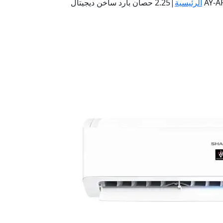
جیتال AY-AP18ZHE
الرئيسية
|