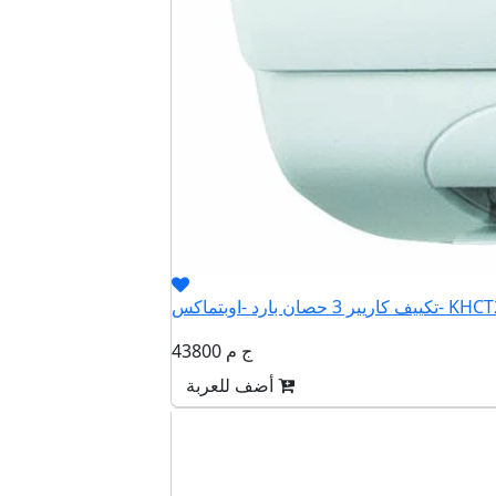
صان بارد -اوبتماكس- KHCT24N
43800 ج م
أضف للعربة