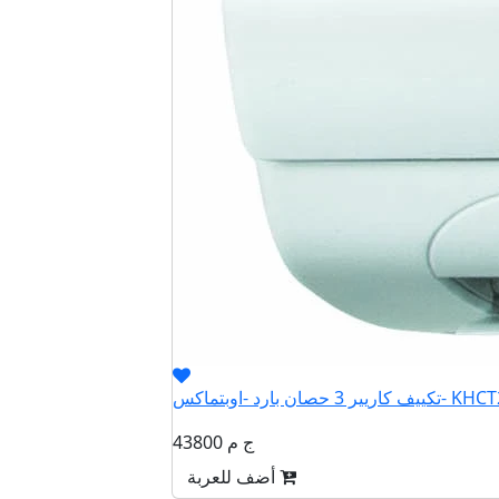
صان بارد -اوبتماكس- KHCT24N
43800 ج م
أضف للعربة