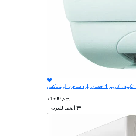
QHET
71500 ج م
أضف للعربة