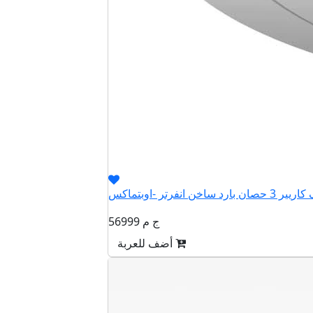
56999 ج م
أضف للعربة