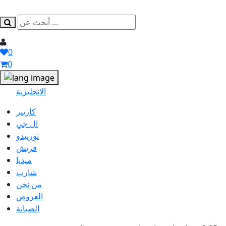
0
0
الانجليزية
كاريير
ال جي
تورنيدو
فريش
ميديا
شارب
من نحن
العروض
الصيانة