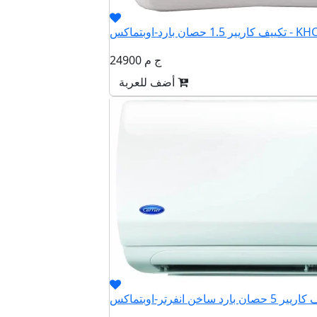
بارد-اوبتماكس - KHCT12N
24900 ج م
أضف للعربة