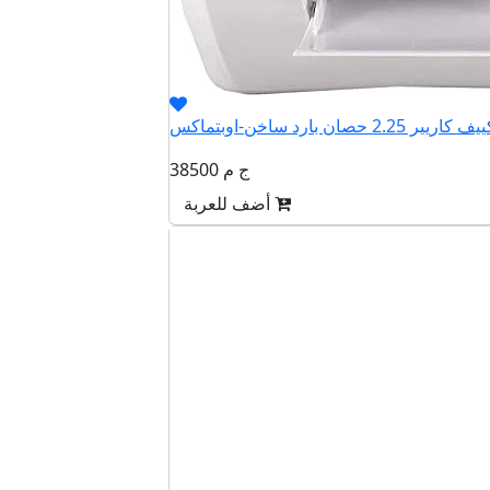
38500 ج م
أضف للعربة