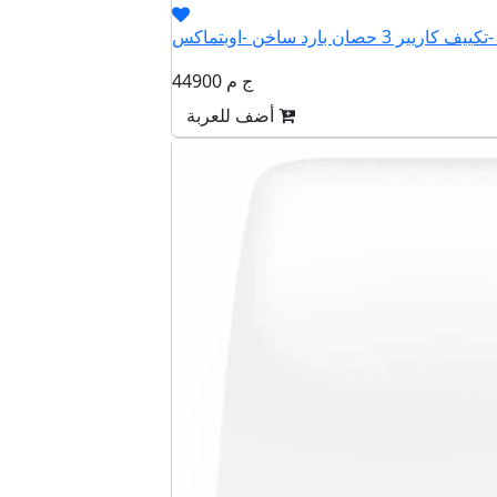
QHCT
44900 ج م
أضف للعربة