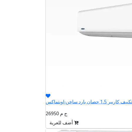
26950 ج م
أضف للعربة