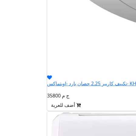
اوبتماكس- KHCT18N
35800 ج م
أضف للعربة