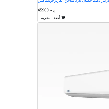
45900 ج م
أضف للعربة