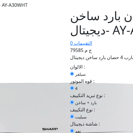
تكييف شارب 4 حصان بارد ساخن ديجيتال- Y-A30WHT
رب 4 حصان بارد ساخن
AY-A30
0 التقييمات
79585 ج م
الالوان :
سيلفر
قوه الموتور :
4
نوع تبريد التكييف :
بارد + ساخن
نوع التكييف :
سبليت
شاشة ديجيتال :
نعم