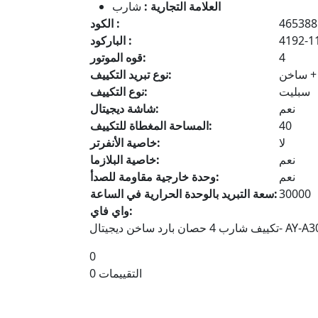
العلامة التجارية :
شارب
465388
الكود :
4192-1
الباركود :
4
قوه الموتور:
 + ساخن
نوع تبريد التكييف:
سبليت
نوع التكييف:
نعم
شاشة ديجيتال:
40
المساحة المغطاة للتكييف:
لا
خاصية الأنفرتر:
نعم
خاصية البلازما:
نعم
وحدة خارجية مقاومة للصدأ:
30000
سعة التبريد بالوحدة الحرارية في الساعة:
واي فاي:
رد ساخن ديجيتال- AY-A30WHT
0
0 التقييمات