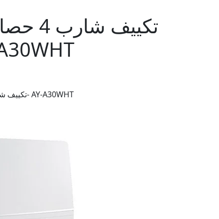
تكييف شا
ديجيتال- WHT
تكييف شارب 4 حصان بارد ساخن ديجيتال- AY-A30WHT