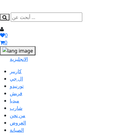
0
0
الانجليزية
كاريير
ال جي
تورنيدو
فريش
ميديا
شارب
من نحن
العروض
الصيانة