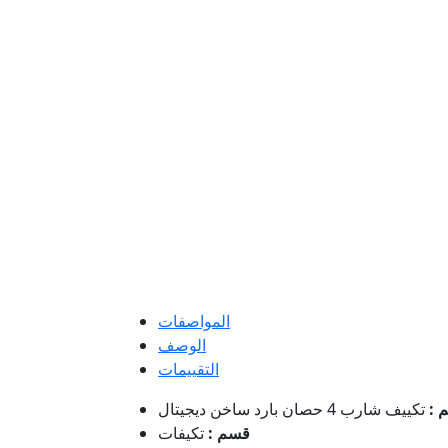
المواصفات
الوصف
التقييمات
م :
قسم :
تكيفات