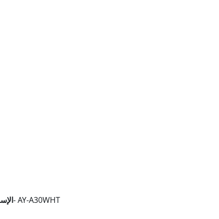
تكييف شارب 4 حصان بارد ساخن ديجيتال- AY-A30WHT
الإس