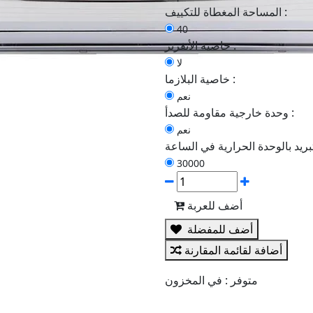
المساحة المغطاة للتكييف :
40
خاصية الأنفرتر :
لا
خاصية البلازما :
نعم
وحدة خارجية مقاومة للصدأ :
نعم
30000
أضف للعربة
أضف للمفضلة
أضافة لقائمة المقارنة
متوفر :
في المخزون